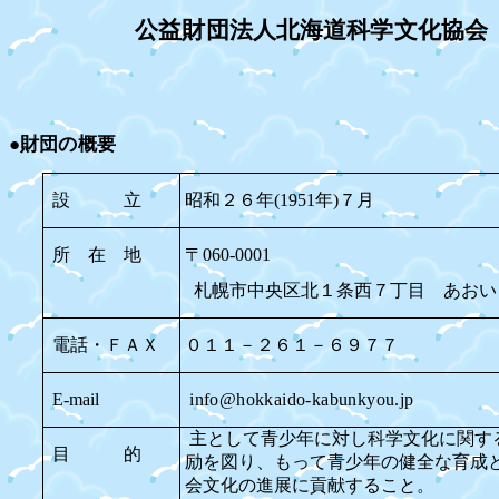
公益財団法人北海道科学文化協会
●
財団の概要
設 立
昭和２６年(
1951
年)７月
所 在 地
〒
060-0001
札幌市中央区北１条西７丁目 あおい
電話・ＦＡＸ
０１１－２６１－６９７７
E-mail
info@hokkaido-kabunkyou.jp
主として青少年に対し科学文化に関す
目 的
励を図り、もって青少年の健全な育成
会文化の進展に貢献すること。