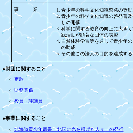
事 業
青少年の科学文化知識啓発の奨励
青少年の科学文化知識の啓発普及
しの開催
科学に関する教育の向上に大きく
践活動が顕著な団体の表彰
自然体験学習等を通して青少年の
の助成
その他この法人の目的を達成する
●
財団に関すること
定款
財務関係
役員・評議員
●
事業に関すること
北海道青少年叢書―北国に光を掲げた人々―の発行